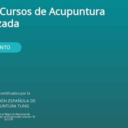
 Cursos de Acupuntura
zada
UNTO
certificados por la
IÓN ESPAÑOLA DE
UNTURA TUNG
n el Registro Nacional de
el ministerio del interior. Nº
621276