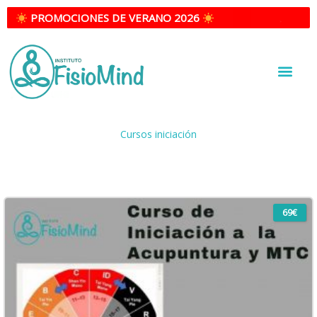
Ir
PROMOCIONES DE VERANO 2026
al
contenido
INSTITUTO FISIOMIND | ESCUELA DE ACUPUNTURA EN MADRID
Cursos iniciación
69€